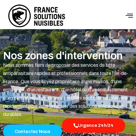
Nos zones d'intervention
Nous sommes fiers de proposer des services de lutte
antiparasitaire rapides et professionnels dans toute l’Île-de-
France. Que vous soyez propriétaire d’une maison, d’une
entreprise, d’un restaurant, d’un hôtel ou d’un établissement
commercial, nos techniciens certifiés sont prêts à intervenir
rapidement pour vous proposer des solutions efficaces et
durables.
Urgence 24h/24
Contactez Nous